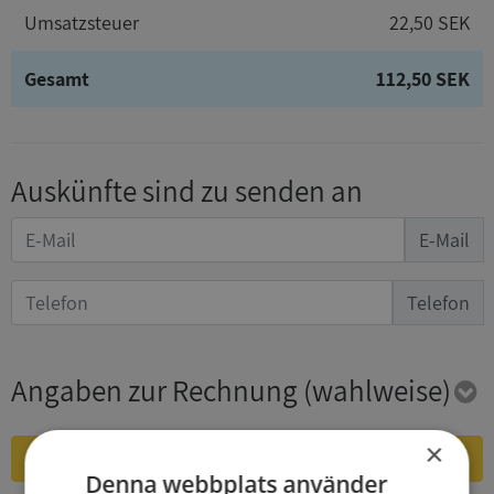
Umsatzsteuer
22,50 SEK
Gesamt
112,50 SEK
Auskünfte sind zu senden an
E-Mail
Telefon
Angaben zur Rechnung
(wahlweise)
×
Jetzt kaufen und herunterladen
Denna webbplats använder