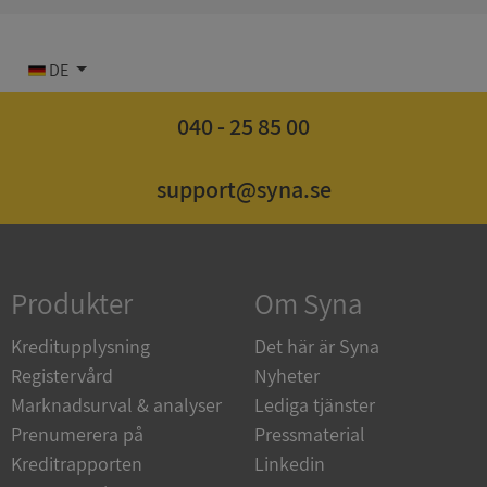
DE
040 - 25 85 00
Strikt nödvändigt
Prestanda
Inriktning
Funktioner
Oklassificerade
support@syna.se
Strikt nödvändiga kakor tillåter
kärnwebbplatsfunktioner som användarinloggning
och kontohantering. Webbplatsen kan inte
användas ordentligt utan strikt nödvändiga cookies.
Produkter
Om Syna
Leverantör
/
Namn
Utgån
Domän
Kreditupplysning
Det här är Syna
__RequestVerificationToken
Session
Registervård
Nyheter
Microsoft
Corporation
Marknadsurval & analyser
Lediga tjänster
de.syna.se
Prenumerera på
Pressmaterial
Kreditrapporten
Linkedin