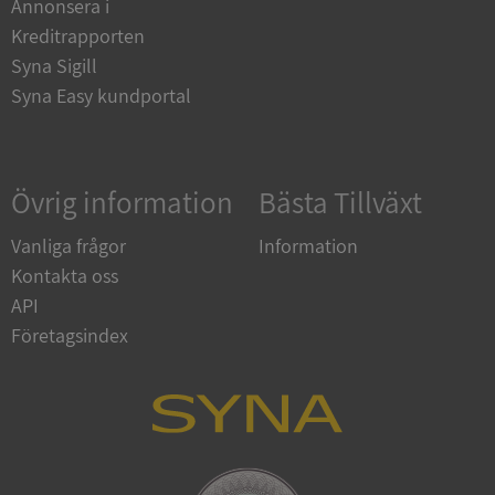
Annonsera i
Kreditrapporten
Syna Sigill
Syna Easy kundportal
Google
Privacy Policy
VISITOR_PRIVACY_METADATA
5 månader
YouTube
4 veckor
.youtube.com
Övrig information
Bästa Tillväxt
Vanliga frågor
Information
Kontakta oss
API
Företagsindex
ASP.NET_SessionId
Session
Microsoft
Corporation
de.syna.se