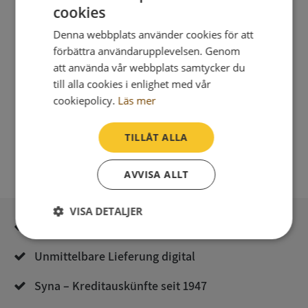
cookies
Beim Kauf erkennen Sie
die Nutzungsbedingungen von Syna an
och
Integritetspolicy
Denna webbplats använder cookies för att
förbättra användarupplevelsen. Genom
att använda vår webbplats samtycker du
till alla cookies i enlighet med vår
cookiepolicy.
Läs mer
TILLÅT ALLA
AVVISA ALLT
VISA DETALJER
Sichere Bezahlung mit stripe
Strikt
Prestanda
Inriktning
nödvändigt
Unmittelbare Lieferung digital
Syna – Kreditauskünfte seit 1947
Funktioner
Oklassificerade