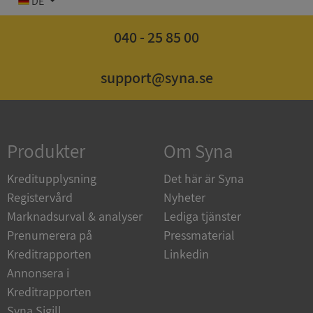
DE
040 - 25 85 00
support@syna.se
Strikt nödvändigt
Prestanda
Inriktning
Funktioner
Oklassificerade
Strikt nödvändiga kakor tillåter
kärnwebbplatsfunktioner som användarinloggning
och kontohantering. Webbplatsen kan inte
Produkter
Om Syna
användas ordentligt utan strikt nödvändiga cookies.
Leverantör
/
Kreditupplysning
Det här är Syna
Namn
Utgån
Domän
Registervård
Nyheter
Marknadsurval & analyser
Lediga tjänster
__RequestVerificationToken
Session
Microsoft
Corporation
Prenumerera på
Pressmaterial
de.syna.se
Kreditrapporten
Linkedin
Annonsera i
Kreditrapporten
Syna Sigill