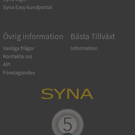
Syna Easy kundportal
Google
Privacy Policy
Övrig information
Bästa Tillväxt
VISITOR_PRIVACY_METADATA
5 månader
YouTube
4 veckor
.youtube.com
Vanliga frågor
Information
Kontakta oss
API
Företagsindex
ASP.NET_SessionId
Session
Microsoft
Corporation
de.syna.se