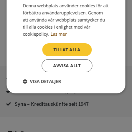
Denna webbplats använder cookies för att
förbättra användarupplevelsen. Genom
att använda vår webbplats samtycker du
till alla cookies i enlighet med vår
cookiepolicy.
Läs mer
TILLÅT ALLA
AVVISA ALLT
Sichere Bezahlung mit stripe
VISA DETALJER
Unmittelbare Lieferung digital
Strikt
Prestanda
Inriktning
nödvändigt
Syna – Kreditauskünfte seit 1947
Funktioner
Oklassificerade