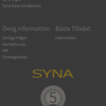
Syna Easy kundportal
Google
Privacy Policy
Övrig information
Bästa Tillväxt
VISITOR_PRIVACY_METADATA
5 månader
YouTube
4 veckor
.youtube.com
Vanliga frågor
Information
Kontakta oss
API
Företagsindex
ASP.NET_SessionId
Session
Microsoft
Corporation
de.syna.se