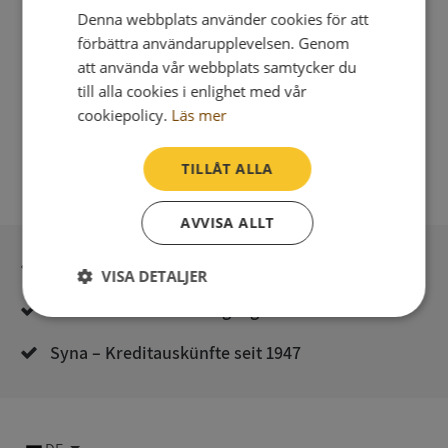
Denna webbplats använder cookies för att
förbättra användarupplevelsen. Genom
att använda vår webbplats samtycker du
till alla cookies i enlighet med vår
cookiepolicy.
Läs mer
TILLÅT ALLA
AVVISA ALLT
Sichere Bezahlung mit stripe
VISA DETALJER
Unmittelbare Lieferung digital
Strikt
Prestanda
Inriktning
nödvändigt
Syna – Kreditauskünfte seit 1947
Funktioner
Oklassificerade