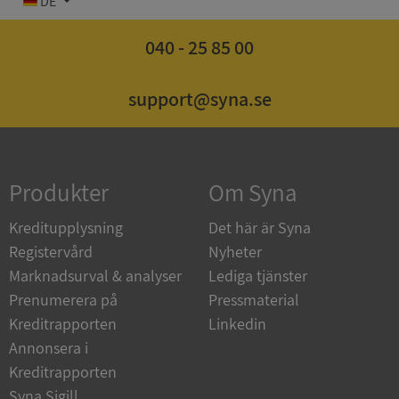
DE
040 - 25 85 00
support@syna.se
Strikt nödvändigt
Prestanda
Inriktning
Funktioner
Oklassificerade
Strikt nödvändiga kakor tillåter
kärnwebbplatsfunktioner som användarinloggning
och kontohantering. Webbplatsen kan inte
Produkter
Om Syna
användas ordentligt utan strikt nödvändiga cookies.
Leverantör
/
Kreditupplysning
Det här är Syna
Namn
Utgån
Domän
Registervård
Nyheter
Marknadsurval & analyser
Lediga tjänster
__RequestVerificationToken
Session
Microsoft
Corporation
Prenumerera på
Pressmaterial
de.syna.se
Kreditrapporten
Linkedin
Annonsera i
Kreditrapporten
Syna Sigill