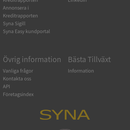
kärnwebbplatsfunktioner som användarinloggning
och kontohantering. Webbplatsen kan inte
Annonsera i
användas ordentligt utan strikt nödvändiga cookies.
Kreditrapporten
Leverantör
/
Syna Sigill
Namn
Utgån
Domän
Syna Easy kundportal
__RequestVerificationToken
Session
Microsoft
Corporation
de.syna.se
Övrig information
Bästa Tillväxt
Vanliga frågor
Information
Kontakta oss
API
Företagsindex
Google
Privacy Policy
VISITOR_PRIVACY_METADATA
5 månader
YouTube
4 veckor
.youtube.com