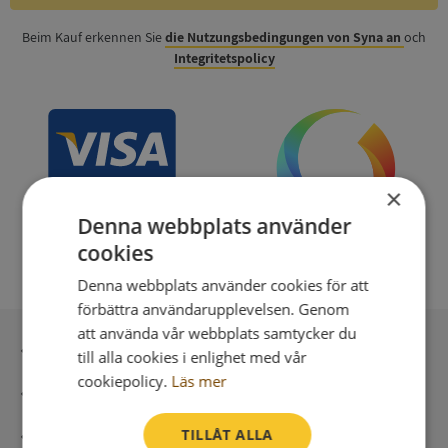
Beim Kauf erkennen Sie
die Nutzungsbedingungen von Syna an
och
Integritetspolicy
×
Denna webbplats använder
cookies
Denna webbplats använder cookies för att
förbättra användarupplevelsen. Genom
att använda vår webbplats samtycker du
Sichere Bezahlung mit stripe
till alla cookies i enlighet med vår
cookiepolicy.
Läs mer
Unmittelbare Lieferung digital
TILLÅT ALLA
Syna – Kreditauskünfte seit 1947