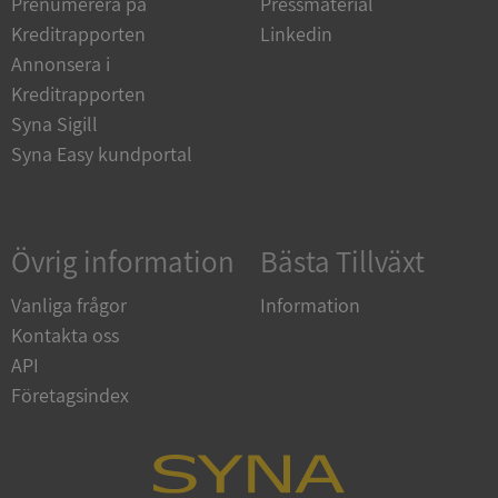
Prenumerera på
Pressmaterial
Strikt nödvändiga kakor tillåter
kärnwebbplatsfunktioner som användarinloggning
Kreditrapporten
Linkedin
och kontohantering. Webbplatsen kan inte
användas ordentligt utan strikt nödvändiga cookies.
Annonsera i
Kreditrapporten
Leverantör
/
Namn
Utgån
Domän
Syna Sigill
Syna Easy kundportal
__RequestVerificationToken
Session
Microsoft
Corporation
de.syna.se
Övrig information
Bästa Tillväxt
Vanliga frågor
Information
Kontakta oss
API
Företagsindex
Google
Privacy Policy
VISITOR_PRIVACY_METADATA
5 månader
YouTube
4 veckor
.youtube.com