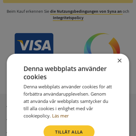
Beim Kauf erkennen Sie
die Nutzungsbedingungen von Syna an
och
Integritetspolicy
×
Denna webbplats använder
cookies
Denna webbplats använder cookies för att
förbättra användarupplevelsen. Genom
att använda vår webbplats samtycker du
Sichere Bezahlung mit stripe
till alla cookies i enlighet med vår
cookiepolicy.
Läs mer
Unmittelbare Lieferung digital
TILLÅT ALLA
Syna – Kreditauskünfte seit 1947