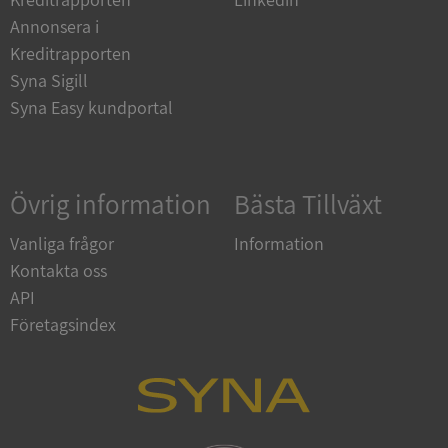
kärnwebbplatsfunktioner som användarinloggning
och kontohantering. Webbplatsen kan inte
Annonsera i
användas ordentligt utan strikt nödvändiga cookies.
Kreditrapporten
Leverantör
/
Syna Sigill
Namn
Utgån
Domän
Syna Easy kundportal
__RequestVerificationToken
Session
Microsoft
Corporation
de.syna.se
Övrig information
Bästa Tillväxt
Vanliga frågor
Information
Kontakta oss
API
Företagsindex
Google
Privacy Policy
VISITOR_PRIVACY_METADATA
5 månader
YouTube
4 veckor
.youtube.com