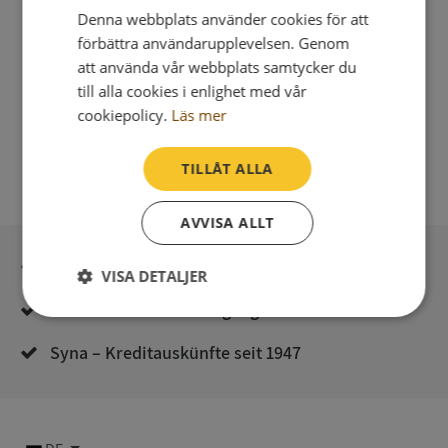
Denna webbplats använder cookies för att
förbättra användarupplevelsen. Genom
att använda vår webbplats samtycker du
till alla cookies i enlighet med vår
cookiepolicy.
Läs mer
TILLÅT ALLA
AVVISA ALLT
Sichere Bezahlung mit stripe
VISA DETALJER
Unmittelbare Lieferung digital
Strikt
Prestanda
Inriktning
nödvändigt
Syna – Kreditauskünfte seit 1947
Funktioner
Oklassificerade