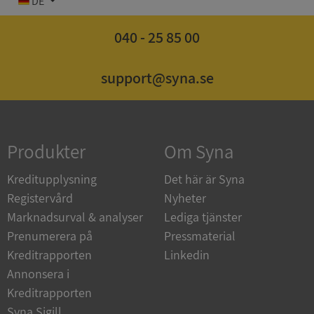
DE
040 - 25 85 00
support@syna.se
Strikt nödvändigt
Prestanda
Inriktning
Funktioner
Oklassificerade
Strikt nödvändiga kakor tillåter
kärnwebbplatsfunktioner som användarinloggning
och kontohantering. Webbplatsen kan inte
Produkter
Om Syna
användas ordentligt utan strikt nödvändiga cookies.
Leverantör
/
Kreditupplysning
Det här är Syna
Namn
Utgån
Domän
Registervård
Nyheter
Marknadsurval & analyser
Lediga tjänster
__RequestVerificationToken
Session
Microsoft
Corporation
Prenumerera på
Pressmaterial
de.syna.se
Kreditrapporten
Linkedin
Annonsera i
Kreditrapporten
Syna Sigill