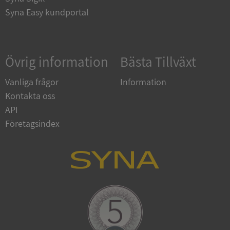
Syna Easy kundportal
Google
Privacy Policy
Övrig information
Bästa Tillväxt
VISITOR_PRIVACY_METADATA
5 månader
YouTube
4 veckor
.youtube.com
Vanliga frågor
Information
Kontakta oss
API
Företagsindex
ASP.NET_SessionId
Session
Microsoft
Corporation
de.syna.se