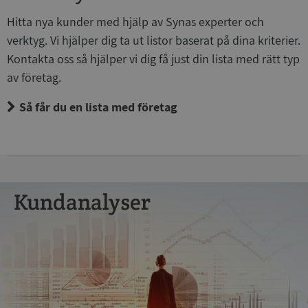
Funktioner
Oklassificerade
Hitta nya kunder med hjälp av Synas experter och
verktyg. Vi hjälper dig ta ut listor baserat på dina kriterier.
Strikt nödvändiga kakor tillåter
kärnwebbplatsfunktioner som användarinloggning
Kontakta oss så hjälper vi dig få just din lista med rätt typ
och kontohantering. Webbplatsen kan inte användas
ordentligt utan strikt nödvändiga cookies.
av företag.
Leverantör
/
Namn
Utgån
Så får du en lista med företag
Domän
__RequestVerificationToken
Session
Microsoft
Corporation
de.syna.se
Kundanalyser
Google Privacy
Policy