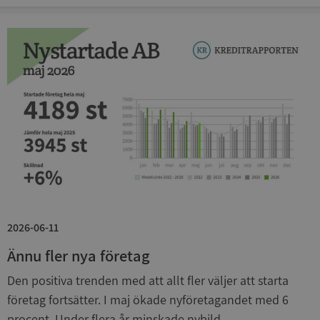
_GRECAPTCHA
5 månader
Google LLC
4 veckor
www.google.com
ASP.NET_SessionId
Session
Microsoft
Corporation
en.syna.se
__RequestVerificationToken
Session
Microsoft
2026-06-11
Corporation
en.syna.se
Ännu fler nya företag
Den positiva trenden med att allt fler väljer att starta
företag fortsätter. I maj ökade nyföretagandet med 6
procent. Under flera år minskade nybild...