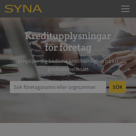
Kreditupplysningar
för företag
Vi hjälper dig bedöma kreditvärdighet på ett
professionellt sätt
SÖK