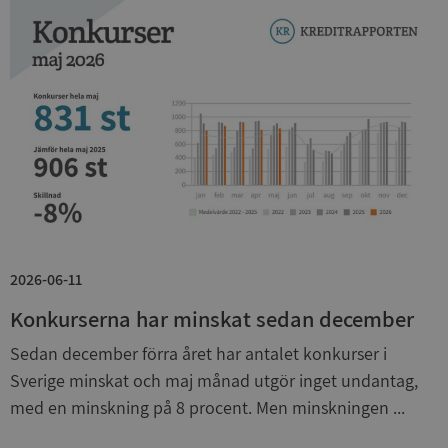
__RequestVerificationToken
Session
Microsoft
Corporation
upplysningar.syna.se
2026-06-11
Konkurserna har minskat sedan december
Sedan december förra året har antalet konkurser i
CookieScriptConsent
1 år 1
CookieScript
månad
.syna.se
Sverige minskat och maj månad utgör inget undantag,
med en minskning på 8 procent. Men minskningen ...