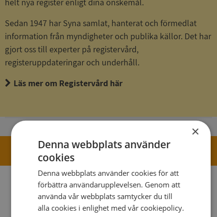
helt nya register enligt dina önskemål.
Sedan 1947 har Syna samlat, hanterat och förmedlat
information från myndigheter och publika källor. Det har
gjort oss till experter på registervård,
registeruppdateringar och underhåll.
Läs mer om Registervård här
×
Denna webbplats använder
Nyhetsbrev
cookies
Denna webbplats använder cookies för att
Gå med i Synas nyhetsbrev här
förbättra användarupplevelsen. Genom att
använda vår webbplats samtycker du till
alla cookies i enlighet med vår cookiepolicy.
Gå med