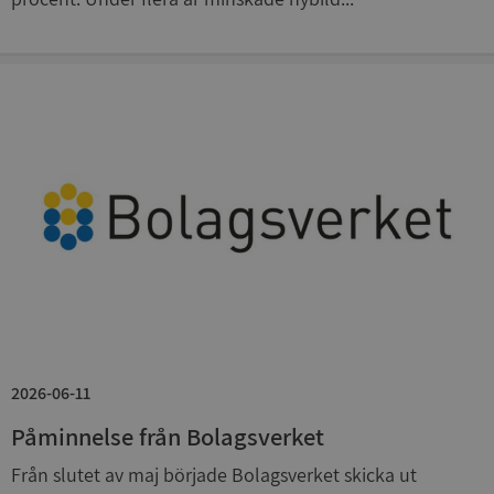
ARRAffinitySameSite
Session
Microsoft
Corporation
.syna.se
ASP.NET_SessionId
Session
Microsoft
Corporation
upplysningar.syna.se
2026-06-11
Påminnelse från Bolagsverket
Från slutet av maj började Bolagsverket skicka ut