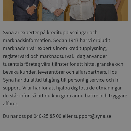
slutanvä
ha sett 
besökte
webbplat
YSC
Session
Denna coo
Google LLC
av YouTub
.youtube.com
spåra vis
Syna är experter på kreditupplysningar och
inbäddad
marknadsinformation. Sedan 1947 har vi erbjudit
marknaden vår expertis inom kreditupplysning,
registervård och marknadsurval. Idag använder
tusentals företag våra tjänster för att hitta, granska och
bevaka kunder, leverantörer och affärspartners. Hos
Syna har du alltid tillgång till personlig service och fri
support. Vi är här för att hjälpa dig lösa de utmaningar
du står inför, så att du kan göra ännu bättre och tryggare
affärer.
Du når oss på 040-25 85 00 eller support@syna.se