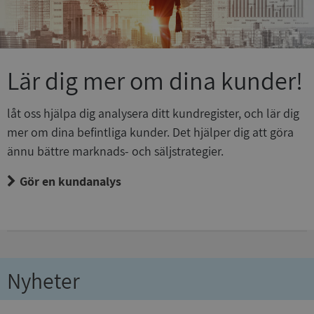
VISITOR_PRIVACY_METADATA
5 månader
YouTube
4 veckor
.youtube.com
Lär dig mer om dina kunder!
låt oss hjälpa dig analysera ditt kundregister, och lär dig
mer om dina befintliga kunder. Det hjälper dig att göra
ännu bättre marknads- och säljstrategier.
ASP.NET_SessionId
Session
Microsoft
Corporation
de.syna.se
Gör en kundanalys
ARRAffinity
Session
Microsoft
Corporation
Nyheter
.syna.se